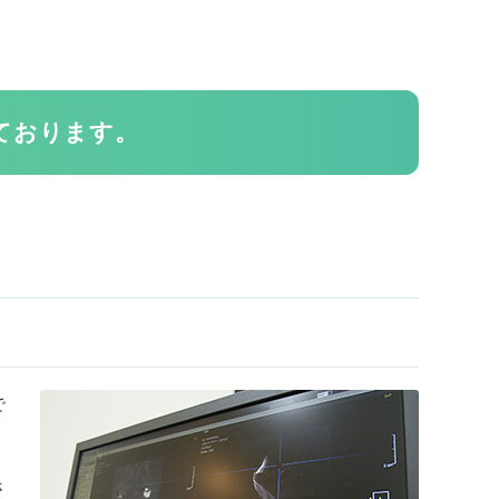
ております。
で
さ